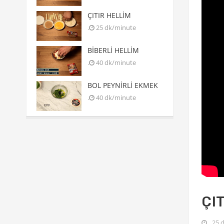
ÇITIR HELLİM
.
25 dk/minute
BİBERLİ HELLİM
.
40 dk/minute
BOL PEYNİRLİ EKMEK
.
40 dk/minute
ÇI
25 