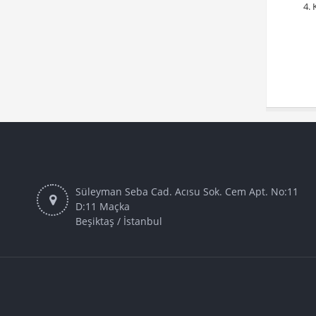
Süleyman Seba Cad. Acısu Sok. Cem Apt. No:11
D:11 Maçka
Beşiktaş / İstanbul