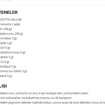
ZEMELER
LEZITTA HELLIM
Yumurta 2 adet
Un 250 gr
Galeta unu 250 gr
Pul biber 5 gr
Kekik 5 gr
Köri 5 gr
Kabartma tozu 5 gr
Zahter 5 gr
Tuz 5 gr
Zerdeçal 5 gr
Kırmızı toz biber 5 gr
Nane 5 gr
LIŞI
Galeta unu, yumurta ve unu 3 ayrı kaseye alın, yumurtaları çırpın
Tüm baharatları ve kabartma tozunu un ile karıştırın.
Hellim peynirini dilimler halinde bölün, sonra sırası ile tüm dilimleri önce un