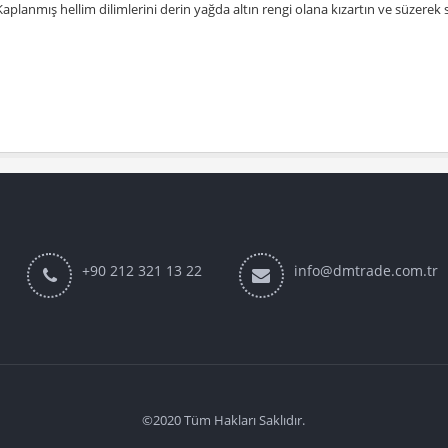
Kaplanmış hellim dilimlerini derin yağda altın rengi olana kızartın ve süzerek s
+90 212 321 13 22
info@dmtrade.com.tr
©2020 Tüm Hakları Saklıdır.